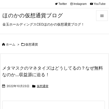
Twitter
Instagram
YouTube
ほのかの仮想通貨ブログ

金玉ホールディングスCEOほのかの仮想通貨ブログ！

メニュ

サイド

ホーム
>

仮想通貨

前へ

メタマスクのマネタイズはどうしてるの？なぜ無料
次へ
なのか…収益源に迫る！

検索

2022年10月23日

仮想通貨